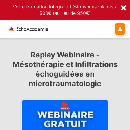
Votre formation intégrale Lésions musculaires à
500€ (au lieu de 950€)
Replay Webinaire -
Mésothérapie et Infiltrations
échoguidées en
microtraumatologie